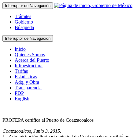
Interruptor de Navegación
Trámites
Gobierno
Búsqueda
Interruptor de Navegación
Inicio
Quienes Somos
Acerca del Puerto
Infraestructura
Tarifas
Estadísticas
Adq. y Obra
Transparencia
PDP
English
PROFEPA certifica al Puerto de Coatzacoalcos
Coatzacoalcos, Junio 3, 2015.
La Administración Portuaria Integral de Coatzacoalcos, recibió por