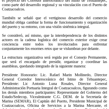
el proyecto del Corredor Interoceánico del Istmo de Tehuantepec,
como parte del desarrollo regional y su vinculación con el Puerto de
Coatzacoalcos.
También se señaló que el vertiginoso desarrollo del comercio
mundial obliga cambiar la forma de funcionamiento y organización
del puerto y su entorno, con una visión sistémica integral.
Se consideró, así mismo, que la interdependencia de los distintos
actores en la cadena logística del comercio exterior exige crear
conciencia entre todos los involucrados para enfrentar
conjuntamente los enormes retos que se vislumbran por delante.
La estructura organizativa será regida por el Consejo Permanente,
que será el encargado de presidir, organizar y coordinar las
asambleas, quedando integrado de la siguiente manera:
Presidente Honorario: Lic. Rafael Marin Mollinedo, Director
General Corredor Interoceánico del Istmo de Tehuantepec,
Presidente: Lic Antonio Luna Rosales, Director General
Administración Portuaria Integral de Coatzacoalcos, figurando como
los demás miembros participantes: Representante del Gobierno del
Estado/Sedecop, Vicealmirante C.G. DEM. de la Secretaría de
Marina (SEMAR), El Capitán del Puerto, Presidente Municipal de
Coatzacoalcos, Oficina de Servicios a la Marina Mercante, el