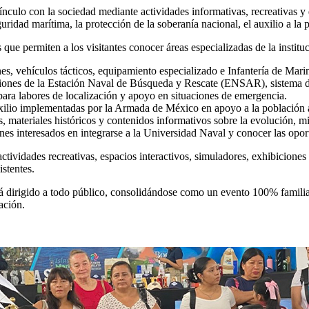
vínculo con la sociedad mediante actividades informativas, recreativas 
guridad marítima, la protección de la soberanía nacional, el auxilio a la
que permiten a los visitantes conocer áreas especializadas de la instituci
, vehículos tácticos, equipamiento especializado e Infantería de Mari
iones de la Estación Naval de Búsqueda y Rescate (ENSAR), sistema 
ara labores de localización y apoyo en situaciones de emergencia.
xilio implementadas por la Armada de México en apoyo a la población an
, materiales históricos y contenidos informativos sobre la evolución, 
enes interesados en integrarse a la Universidad Naval y conocer las opor
ades recreativas, espacios interactivos, simuladores, exhibiciones op
stentes.
tá dirigido a todo público, consolidándose como un evento 100% famili
ación.